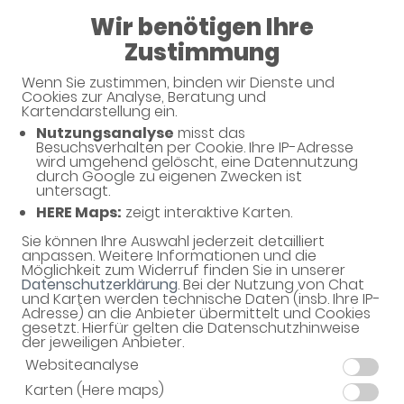
08:00 - 13:00
Wir benötigen Ihre
14:00 - 18:30
Zustimmung
Askania-Apotheke
Wenn Sie zustimmen, binden wir Dienste und
Cookies zur Analyse, Beratung und
Kartendarstellung ein.
Nutzungsanalyse
misst das
Haben Sie noch Fragen?
Besuchsverhalten per Cookie. Ihre IP-Adresse
wird umgehend gelöscht, eine Datennutzung
durch Google zu eigenen Zwecken ist
untersagt.
Dann schreiben Sie uns einfach eine Nachricht oder
HERE Maps:
zeigt interaktive Karten.
rufen Sie uns direkt unter 03301 - 54380 an. Wir
helfen Ihnen gerne weiter.
Sie können Ihre Auswahl jederzeit detailliert
anpassen. Weitere Informationen und die
Möglichkeit zum Widerruf finden Sie in unserer
Datenschutzerklärung
. Bei der Nutzung von Chat
und Karten werden technische Daten (insb. Ihre IP-
Ihre Daten
Adresse) an die Anbieter übermittelt und Cookies
gesetzt. Hierfür gelten die Datenschutzhinweise
Vorname*
der jeweiligen Anbieter.
Websiteanalyse
Karten (Here maps)